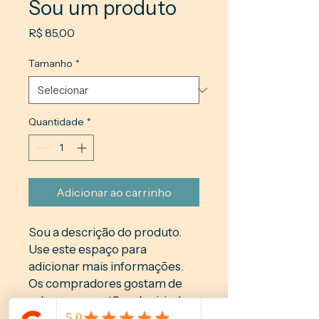
Sou um produto
Preço
R$ 85,00
Tamanho
*
Quantidade
*
Adicionar ao carrinho
Sou a descrição do produto. 
Use este espaço para 
adicionar mais informações. 
Os compradores gostam de 
saber o que estão adquirindo 
antes de comprar.